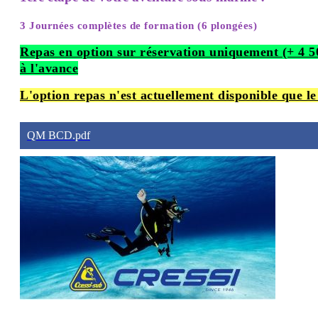
3 Journées complètes de formation (6 plongées)
Repas en option sur réservation uniquement (+ 4 5
à l'avance
L'option repas n'est actuellement disponible que le
QM BCD.pdf