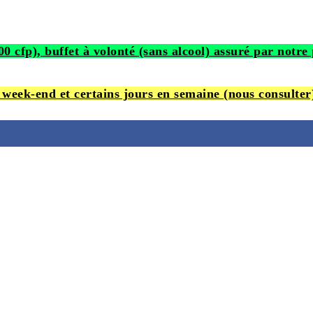
00 cfp), buffet à volonté (sans alcool) assuré par no
 week-end et certains jours en semaine (nous consulter