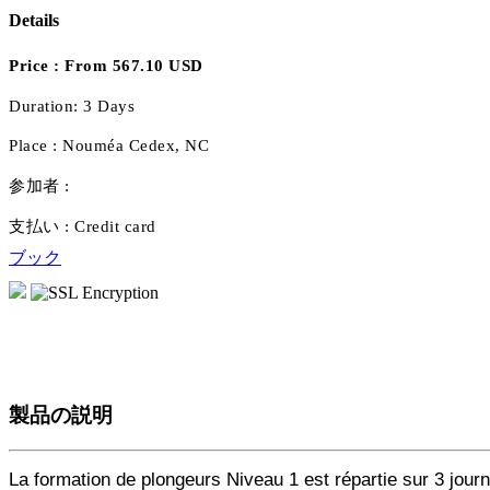
Details
Price :
From 567.10 USD
Duration:
3 Days
Place :
Nouméa Cedex, NC
参加者 :
支払い :
Credit card
ブック
製品の説明
La formation de plongeurs Niveau 1 est répartie sur 3 jour