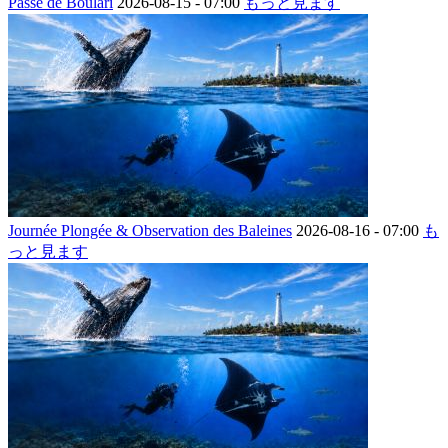
Passe de Boulari
2026-08-15 -
07:00
もっと見ます
Journée Plongée & Observation des Baleines
2026-08-16 -
07:00
も
っと見ます