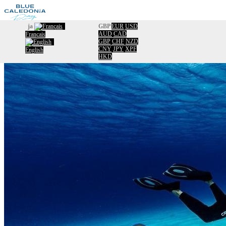
ja
GBP
EUR
USD
AUD
CAD
Français
歓迎
GBP
CHF
NZD
カタログ
CNY
JPY
XPF
English
HKD
カレンダー
Information
約
Usefull information
Travel New Caldonia
Facebook
コンタクト