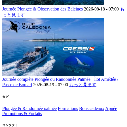
Journée Plongée & Observation des Baleines
2026-08-18 -
07:00
も
っと見ます
Journée complète Plongée ou Randonnée Palmée - Îlot Amédée /
Passe de Boulari
2026-08-19 -
07:00
もっと見ます
タグ
Plongée & Randonnée palmée
Formations
Bons cadeaux
Apnée
Promotions & Forfaits
コンタクト