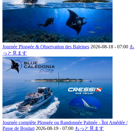
Journée Plongée & Observation des Baleines
2026-08-18 -
07:00
も
っと見ます
Journée complète Plongée ou Randonnée Palmée - Îlot Amédée /
Passe de Boulari
2026-08-19 -
07:00
もっと見ます