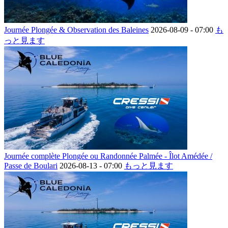
Journée Plongée & Observation des Baleines
2026-08-09 -
07:00
も
っと見ます
Journée complète Plongée ou Randonnée Palmée - Îlot Amédée /
Passe de Boulari
2026-08-13 -
07:00
もっと見ます