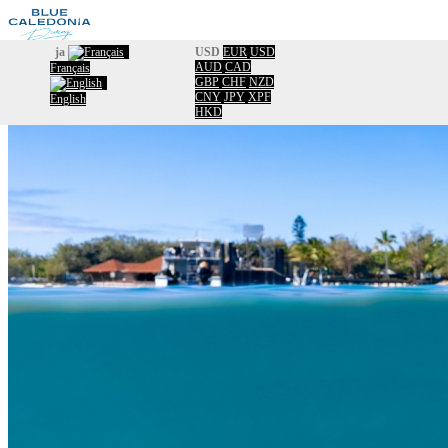
ja
USD
EUR
USD
AUD
CAD
Français
歓迎
GBP
CHF
NZD
カタログ
CNY
JPY
XPF
English
HKD
カレンダー
Information
約
Usefull information
Travel New Caldonia
Facebook
コンタクト