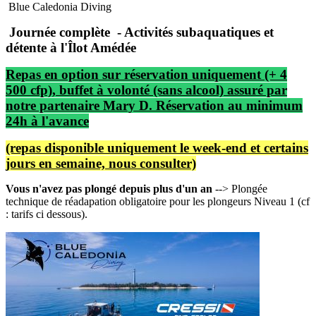
Blue Caledonia Diving
Journée complète - Activités subaquatiques et
détente à l'Îlot Amédée
Repas en option sur réservation uniquement (+ 4
500 cfp), buffet à volonté (sans alcool) assuré par
notre partenaire Mary D. Réservation au minimum
24h à l'avance
(repas disponible uniquement le week-end et certains
jours en semaine, nous consulter)
Vous n'avez pas plongé depuis plus d'un an
--> Plongée
technique de réadapation obligatoire pour les plongeurs Niveau 1 (cf
: tarifs ci dessous).