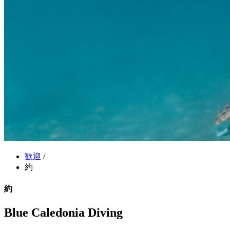
歓迎
/
約
約
Blue Caledonia Diving