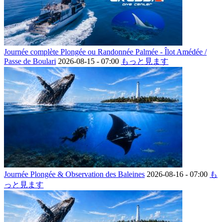
Journée complète Plongée ou Randonnée Palmée - Îlot Amédée /
Passe de Boulari
2026-08-15 -
07:00
もっと見ます
Journée Plongée & Observation des Baleines
2026-08-16 -
07:00
も
っと見ます