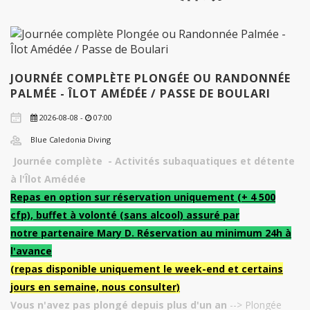
JOURNÉE COMPLÈTE PLONGÉE OU RANDONNÉE
PALMÉE - ÎLOT AMÉDÉE / PASSE DE BOULARI
2026-08-08 -
07:00
Blue Caledonia Diving
Journée complète - Activités subaquatiques et détente
à l'Îlot Amédée
Repas en option sur réservation uniquement (+ 4 500
cfp), buffet à volonté (sans alcool) assuré par
notre partenaire Mary D. Réservation au minimum 24h à
l'avance
(repas disponible uniquement le week-end et certains
jours en semaine, nous consulter)
Vous n'avez pas plongé depuis plus d'un an
--> Plongée