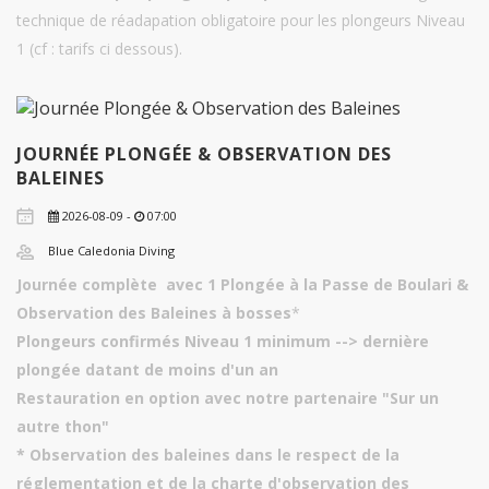
technique de réadapation obligatoire pour les plongeurs Niveau
1 (cf : tarifs ci dessous).
JOURNÉE PLONGÉE & OBSERVATION DES
BALEINES
2026-08-09 -
07:00
Blue Caledonia Diving
Journée complète avec 1 Plongée à la Passe de Boulari &
Observation des Baleines à bosses
*
Plongeurs confirmés Niveau 1 minimum --> dernière
plongée datant de moins d'un an
Restauration en option avec notre partenaire "Sur un
autre thon"
* Observation des baleines dans le respect de la
réglementation et de la charte d'observation des