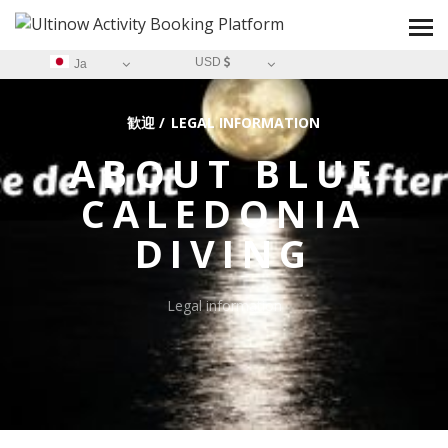
USD
Ja
歓迎
/
LEGAL INFORMATION
ABOUT
BLUE
CALEDONIA
DIVING
Legal information