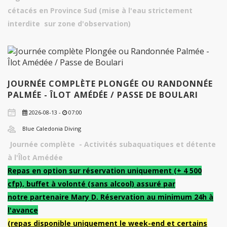
cétacés en Province Sud (mise à l'eau strictement
interdite sur zone d'observation)
JOURNÉE COMPLÈTE PLONGÉE OU RANDONNÉE
PALMÉE - ÎLOT AMÉDÉE / PASSE DE BOULARI
2026-08-13 -
07:00
Blue Caledonia Diving
Journée complète - Activités subaquatiques et détente
à l'Îlot Amédée
Repas en option sur réservation uniquement (+ 4 500
cfp), buffet à volonté (sans alcool) assuré par
notre partenaire Mary D. Réservation au minimum 24h à
l'avance
(repas disponible uniquement le week-end et certains