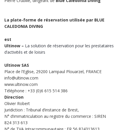
Pierre Crubillé, dirigeant de
Blue Caledonia Diving
La plate-forme de réservation utilisée par BLUE
CALEDONIA DIVING
est
Ultinow –
La solution de réservation pour les prestataires
d’activités et de loisirs
Ultinow SAS
Place de l’Eglise, 29200 Lampaul Plouarzel, FRANCE
info@ultinow.com
www.ultinow.com
Téléphone : +33 (0)6 615 514 386
Direction
Olivier Robert
Juridiction : Tribunal d’instance de Brest,
N° d’immatriculation au registre du commerce : SIREN
824 313 613
N° de TVA Intracommunautaire : FR 56 824313613