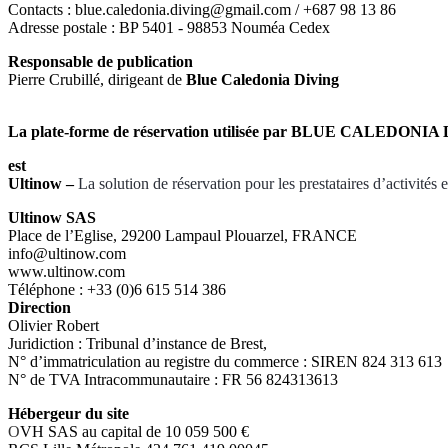
Contacts : blue.caledonia.diving@gmail.com / +687 98 13 86
Adresse postale : BP 5401 - 98853 Nouméa Cedex
Responsable de publication
Pierre Crubillé, dirigeant de
Blue Caledonia Diving
La plate-forme de réservation utilisée par BLUE CALEDONI
est
Ultinow –
La solution de réservation pour les prestataires d’activités et
Ultinow SAS
Place de l’Eglise, 29200 Lampaul Plouarzel, FRANCE
info@ultinow.com
www.ultinow.com
Téléphone : +33 (0)6 615 514 386
Direction
Olivier Robert
Juridiction : Tribunal d’instance de Brest,
N° d’immatriculation au registre du commerce : SIREN 824 313 613
N° de TVA Intracommunautaire : FR 56 824313613
Hébergeur du site
O
VH SAS au capital de 10 059 500 €