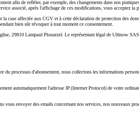
oment afin de refléter, par exemple, des changements dans nos pratiques 
rvice associé, après l'affichage de ces modifications, vous acceptez la p
ur la case affectée aux CGV et à cette déclaration de protection des do
cependant bien sûr révoquer à tout moment ce consentement.
’église, 29810 Lampaul Plouarzel. Le représentant légal de Ultinow SAS 
adre du processus d'abonnement, nous collectons les informations perso
ment automatiquement l'adresse IP (Internet Protocol) de votre ordinate
ns vous envoyer des emails concernant nos services, nos nouveaux produi