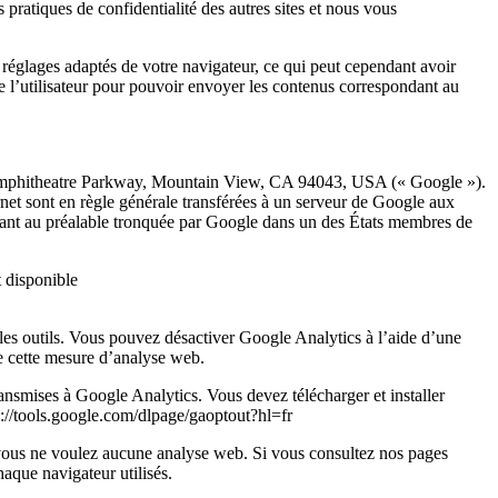
pratiques de confidentialité des autres sites et nous vous
s réglages adaptés de votre navigateur, ce qui peut cependant avoir
e l’utilisateur pour pouvoir envoyer les contenus correspondant au
600 Amphitheatre Parkway, Mountain View, CA 94043, USA (« Google »).
ernet sont en règle générale transférées à un serveur de Google aux
endant au préalable tronquée par Google dans un des États membres de
 disponible
les outils. Vous pouvez désactiver Google Analytics à l’aide d’une
de cette mesure d’analyse web.
ransmises à Google Analytics. Vous devez télécharger et installer
ps://tools.google.com/dlpage/gaoptout?hl=fr
e vous ne voulez aucune analyse web. Si vous consultez nos pages
haque navigateur utilisés.