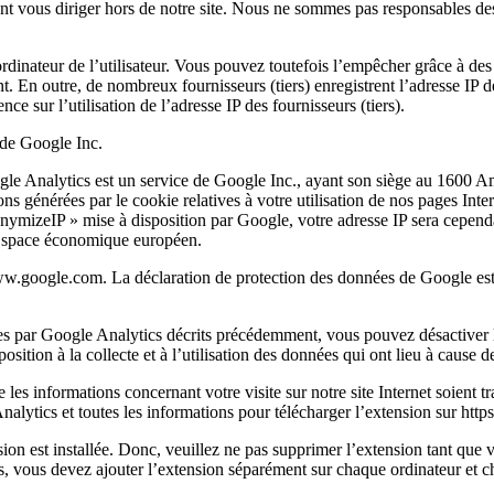
ent vous diriger hors de notre site. Nous ne sommes pas responsables des 
’ordinateur de l’utilisateur. Vous pouvez toutefois l’empêcher grâce à de
 En outre, de nombreux fournisseurs (tiers) enregistrent l’adresse IP d
e sur l’utilisation de l’adresse IP des fournisseurs (tiers).
 de Google Inc.
 Google Analytics est un service de Google Inc., ayant son siège au 1
ons générées par le cookie relatives à votre utilisation de nos pages Int
 anonymizeIP » mise à disposition par Google, votre adresse IP sera cep
Espace économique européen.
www.google.com. La déclaration de protection des données de Google est
nées par Google Analytics décrits précédemment, vous pouvez désactiver 
sition à la collecte et à l’utilisation des données qui ont lieu à cause 
es informations concernant votre visite sur notre site Internet soient t
nalytics et toutes les informations pour télécharger l’extension sur htt
nsion est installée. Donc, veuillez ne pas supprimer l’extension tant qu
urs, vous devez ajouter l’extension séparément sur chaque ordinateur et c