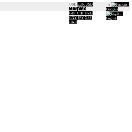
USD
EUR
USD
fr
AUD
CAD
Français
GBP
CHF
NZD
CNY
JPY
XPF
English
HKD