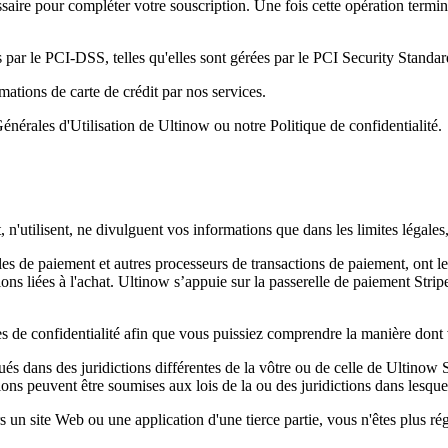
aire pour compléter votre souscription. Une fois cette opération termin
s par le PCI-DSS, telles qu'elles sont gérées par le PCI Security Standa
ations de carte de crédit par nos services.
nérales d'Utilisation de Ultinow ou notre Politique de confidentialité.
, n'utilisent, ne divulguent vos informations que dans les limites légales,
lles de paiement et autres processeurs de transactions de paiement, ont l
s liées à l'achat. Ultinow s’appuie sur la passerelle de paiement Stripe
 de confidentialité afin que vous puissiez comprendre la manière dont v
tués dans des juridictions différentes de la vôtre ou de celle de Ultinow
ions peuvent être soumises aux lois de la ou des juridictions dans lesquel
un site Web ou une application d'une tierce partie, vous n'êtes plus régi