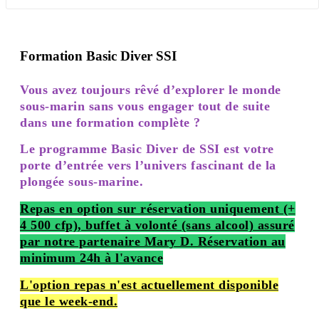
Formation Basic Diver SSI
Vous avez toujours rêvé d’explorer le monde
sous-marin sans vous engager tout de suite
dans une formation complète ?
Le programme Basic Diver de SSI est votre
porte d’entrée vers l’univers fascinant de la
plongée sous-marine.
Repas en option sur réservation uniquement (+
4 500 cfp), buffet à volonté (sans alcool) assuré
par notre partenaire Mary D. Réservation au
minimum 24h à l'avance
L'option repas n'est actuellement disponible
que le week-end.