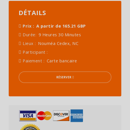
DÉTAILS
Prix :
A partir de 165.21 GBP
Durée:
9 Heures 30 Minutes
Lieux :
Nouméa Cedex, NC
Participant :
Paiement :
Carte bancaire
RÉSERVER