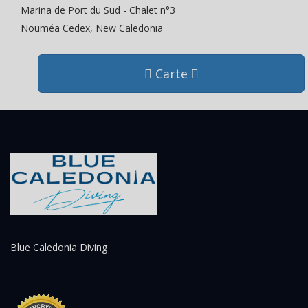
Marina de Port du Sud - Chalet n°3
Nouméa Cedex, New Caledonia
Carte
Blue Caledonia Diving