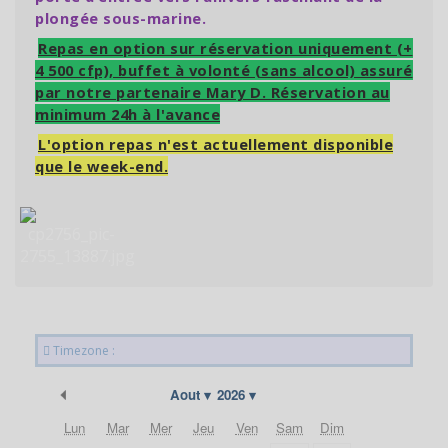
plongée sous-marine.
Repas en option sur réservation uniquement (+
4 500 cfp), buffet à volonté (sans alcool) assuré
par notre partenaire Mary D. Réservation au
minimum 24h à l'avance
L'option repas n'est actuellement disponible
que le week-end.
Timezone :
Précédent
Aout
2026
Lun
Mar
Mer
Jeu
Ven
Sam
Dim