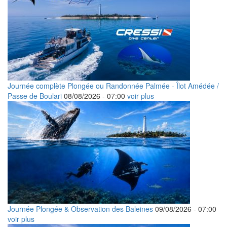
Journée complète Plongée ou Randonnée Palmée - Îlot Amédée /
Passe de Boulari
08/08/2026 -
07:00
voir plus
Journée Plongée & Observation des Baleines
09/08/2026 -
07:00
voir plus