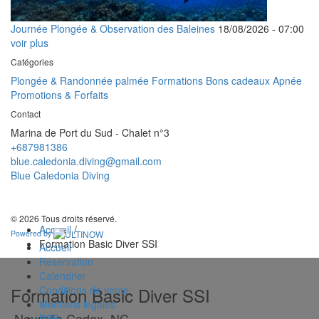
Journée Plongée & Observation des Baleines
18/08/2026 -
07:00
voir plus
Catégories
Plongée & Randonnée palmée
Formations
Bons cadeaux
Apnée
Promotions & Forfaits
Contact
Marina de Port du Sud - Chalet n°3
+687981386
blue.caledonia.diving@gmail.com
Blue Caledonia Diving
© 2026 Tous droits réservé.
Accueil
/
Powered by
Formation Basic Diver SSI
Accueil
Réservation
Calendrier
Formation Basic Diver SSI
Conditions de vente
Mentions légales
Nouméa Cedex, NC
RSS