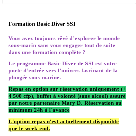
Formation Basic Diver SSI
Vous avez toujours rêvé d’explorer le monde
sous-marin sans vous engager tout de suite
dans une formation complète ?
Le programme Basic Diver de SSI est votre
porte d’entrée vers l’univers fascinant de la
plongée sous-marine.
Repas en option sur réservation uniquement (+
4 500 cfp), buffet à volonté (sans alcool) assuré
par notre partenaire Mary D. Réservation au
minimum 24h à l'avance
L'option repas n'est actuellement disponible
que le week-end.