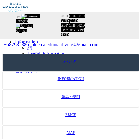
ja
USD
EUR
USD
AUD
CAD
Français
歓迎
GBP
CHF
NZD
カタログ
バックカタログへ
CNY
JPY
XPF
English
HKD
カレンダー
Information
+687981386
blue.caledonia.diving@gmail.com
約
Usefull information
Travel New Caldonia
カレンダー
Facebook
コンタクト
INFORMATION
製品の説明
PRICE
MAP