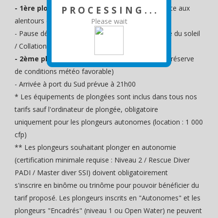
- 1ère plongée de jour >
Passe de Boulari ou site aux
P R O C E S S I N G . . .
alentours en fonction des conditions de mer
Please wait
- Pause détente sur l'îlot Amédée jusqu'au couché du soleil
/ Collation incluse
- 2ème plongée de nuit >
Récif Sournois (sous réserve
de conditions météo favorable)
- Arrivée à port du Sud prévue à 21h00
* Les équipements de plongées sont inclus dans tous nos
tarifs sauf l'ordinateur de plongée, obligatoire
uniquement pour les plongeurs autonomes (location : 1 000
cfp)
** Les plongeurs souhaitant plonger en autonomie
(certification minimale requise : Niveau 2 / Rescue Diver
PADI / Master diver SSI) doivent obligatoirement
s'inscrire en binôme ou trinôme pour pouvoir bénéficier du
tarif proposé. Les plongeurs inscrits en "Autonomes" et les
plongeurs "Encadrés" (niveau 1 ou Open Water) ne peuvent