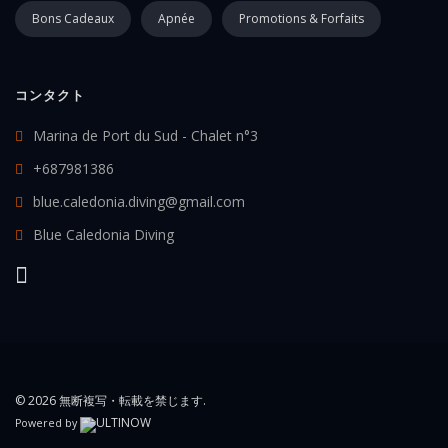
Bons Cadeaux
Apnée
Promotions & Forfaits
コンタクト
Marina de Port du Sud - Chalet n°3
+687981386
blue.caledonia.diving@gmail.com
Blue Caledonia Diving
© 2026 無断複写・転載を禁じます.
Powered by