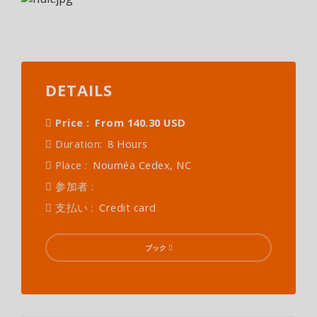
DETAILS
Price :
From 140.30 USD
Duration:
8 Hours
Place :
Nouméa Cedex, NC
参加者 :
支払い :
Credit card
ブック