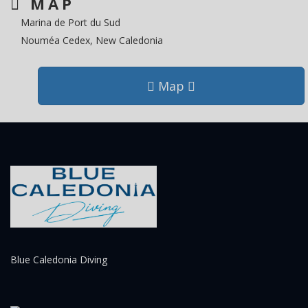
MAP
Marina de Port du Sud
Nouméa Cedex, New Caledonia
Map
Blue Caledonia Diving