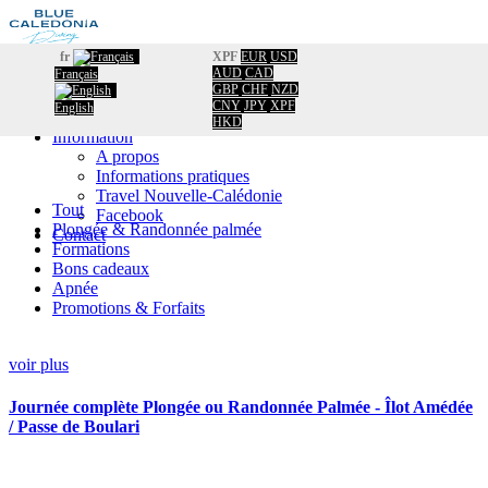
fr
XPF
EUR
USD
AUD
CAD
Français
Accueil
GBP
CHF
NZD
Réservation
CNY
JPY
XPF
English
Calendrier
HKD
Information
A propos
Informations pratiques
Travel Nouvelle-Calédonie
Tout
Facebook
Plongée & Randonnée palmée
Contact
Formations
Bons cadeaux
Apnée
Promotions & Forfaits
voir plus
Journée complète Plongée ou Randonnée Palmée - Îlot Amédée
/ Passe de Boulari