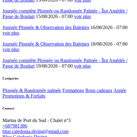
Journée complète Plongée ou Randonnée Palmée - Îlot Amédée /
Passe de Boulari
15/08/2026 -
07:00
voir plus
Journée Plongée & Observation des Baleines
16/08/2026 -
07:00
voir plus
Journée Plongée & Observation des Baleines
18/08/2026 -
07:00
voir plus
Journée complète Plongée ou Randonnée Palmée - Îlot Amédée /
Passe de Boulari
19/08/2026 -
07:00
voir plus
Catégories
Plongée & Randonnée palmée
Formations
Bons cadeaux
Apnée
Promotions & Forfaits
Contact
Marina de Port du Sud - Chalet n°3
+687981386
blue.caledonia.diving@gmail.com
Blue Caledonia Diving