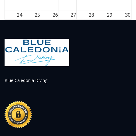
24
25
26
27
28
29
30
31
1
2
3
4
5
6
Blue Caledonia Diving