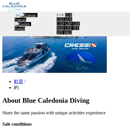
ja
EUR
EUR
USD
AUD
Français
歓迎
CAD
GBP
CHF
カタログ
NZD
CNY
JPY
English
XPF
HKD
カレンダー
Information
約
Usefull information
Travel New Caldonia
Facebook
コンタクト
歓迎
/
約
About
Blue Caledonia Diving
Share the same passion with unique activities experience
Sale conditions