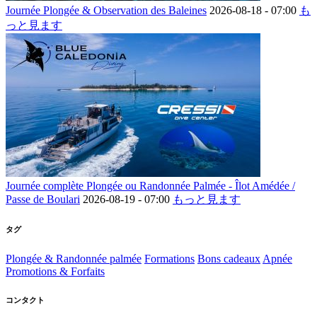
Journée Plongée & Observation des Baleines
2026-08-18 -
07:00
も
っと見ます
Journée complète Plongée ou Randonnée Palmée - Îlot Amédée /
Passe de Boulari
2026-08-19 -
07:00
もっと見ます
タグ
Plongée & Randonnée palmée
Formations
Bons cadeaux
Apnée
Promotions & Forfaits
コンタクト