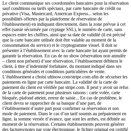
Le client communique ses coordonnées bancaires pour la réservation
sauf conditions ou tarifs spéciaux, par carte bancaire de crédit ou
privative (Visa, Mastercard, American Express... selon les
possibilités offertes par la plateforme de réservation de
l'établissement) en indiquant directement, dans la zone prévue à cet
effet (saisie sécurisée par cryptage SSL), le numéro de carte, sans
espaces entre les chiffres, ainsi que sa date de validité (il est précisé
que la carte bancaire utilisée doit être valable au moment de la
consommation du service) et le cryptogramme visuel. Il doit se
présenter à l’établissement avec la carte bancaire lui ayant permis de
garantir la réservation. En cas de no show (réservation non annulée
– client non présent) d’une réservation, l’établissement débitera le
client, à titre d’indemnité forfaitaire, du montant indiqué dans ses
conditions générales et conditions particulières de vente.
L’établissement a choisi ultinow.com/stripe.com afin de sécuriser les
paiements en ligne par carte bancaire. La validité de la carte de
paiement du client est vérifiée par stripe.com. Il peut y avoir un refus
de la carte de paiement pour plusieurs raisons : carte volée, carte
bloquée, plafond atteint, erreur de saisie... En cas de problème, le
client devra se rapprocher de sa banque d’une part, de
l’établissement d’autre part pour confirmer sa réservation et son
mode de paiement. Dans le cas d’un tarif soumis au prépaiement en
ligne, la somme versée d’avance, que sont les arrhes, est débitée au
moment de la réservation. Certains établissements peuvent générer
des factures/notes par voie électronique, le fichier original est certifié