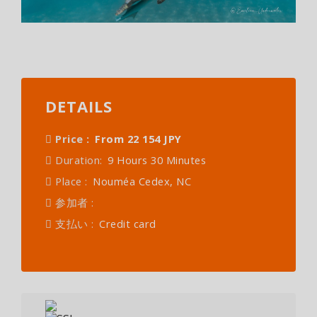
DETAILS
Price :
From 22 154 JPY
Duration:
9 Hours 30 Minutes
Place :
Nouméa Cedex, NC
参加者 :
支払い :
Credit card