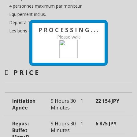
4 personnes maximum par moniteur
Equipement inclus.
Départ à 7h00 de Port du Sud - Retour à 16h30
P R O C E S S I N G . . .
Les bons cadeaux sont valables 1 an ????????
Please wait
PRICE
Initiation
9 Hours 30
1
22 154 JPY
Apnée
Minutes
Repas :
9 Hours 30
1
6 875 JPY
Buffet
Minutes