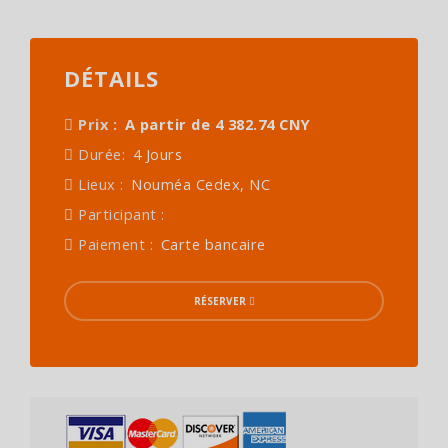
DÉTAILS
Prix :
A partir de 4 382.74 CNY
Durée:
4 Jours
Lieux :
Nouméa Cedex, NC
Participant :
Paiement :
Carte bancaire
RÉSERVER