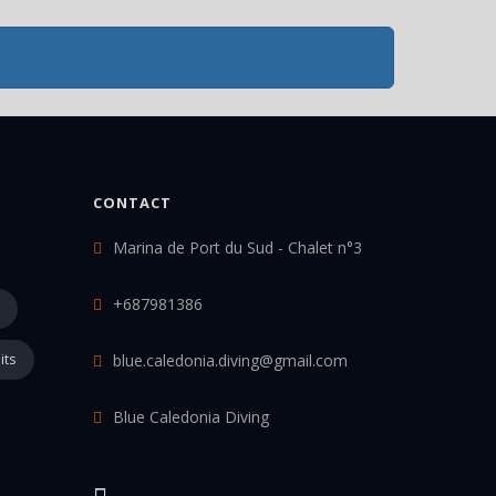
CONTACT
Marina de Port du Sud - Chalet n°3
+687981386
its
blue.caledonia.diving@gmail.com
Blue Caledonia Diving