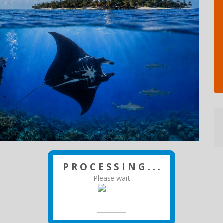
P R O C E S S I N G . . .
Please wait