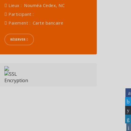
Lieux :
Nouméa Cedex, NC
Participant :
Paiement :
Carte bancaire
RÉSERVER