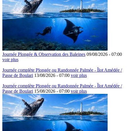
Journée Plongée & Observation des Baleines
09/08/2026 -
07:00
voir plus
Journée complète Plongée ou Randonnée Palmée - Îlot Amédée /
Passe de Boulari
13/08/2026 -
07:00
voir plus
Journée complète Plongée ou Randonnée Palmée - Îlot Amédée /
Passe de Boulari
15/08/2026 -
07:00
voir plus