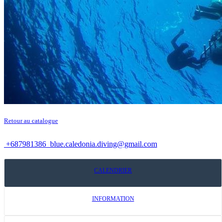
Retour au catalogue
+687981386
blue.caledonia.diving@gmail.com
CALENDRIER
INFORMATION