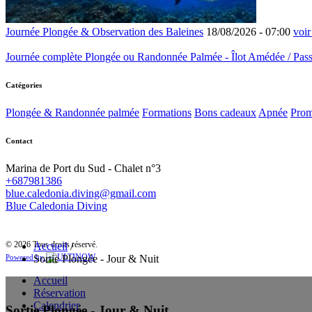
Journée Plongée & Observation des Baleines
18/08/2026 -
07:00
voir
Journée complète Plongée ou Randonnée Palmée - Îlot Amédée / Pass
Catégories
Plongée & Randonnée palmée
Formations
Bons cadeaux
Apnée
Prom
Contact
Marina de Port du Sud - Chalet n°3
+687981386
blue.caledonia.diving@gmail.com
Blue Caledonia Diving
© 2026 Tous droits réservé.
Accueil
/
Sortie Plongée - Jour & Nuit
Powered by
Accueil
Réservation
Calendrier
Sortie Plongée - Jour & Nuit