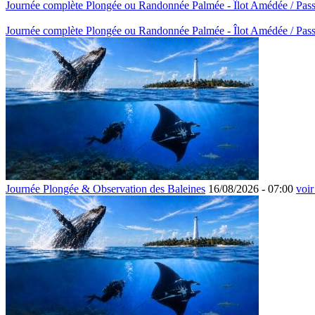
Journée complète Plongée ou Randonnée Palmée - Îlot Amédée / Pass
Journée complète Plongée ou Randonnée Palmée - Îlot Amédée / Pass
Journée Plongée & Observation des Baleines
16/08/2026 -
07:00
voir