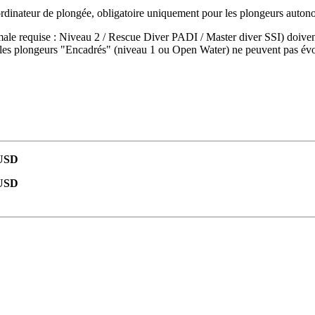
'ordinateur de plongée, obligatoire uniquement pour les plongeurs autono
male requise : Niveau 2 / Rescue Diver PADI / Master diver SSI) doiven
et les plongeurs "Encadrés" (niveau 1 ou Open Water) ne peuvent pas é
 USD
 USD