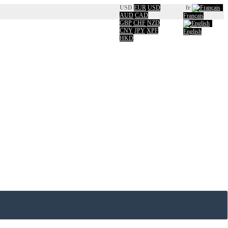
USD
EUR
USD
fr
AUD
CAD
Français
GBP
CHF
NZD
CNY
JPY
XPF
English
HKD