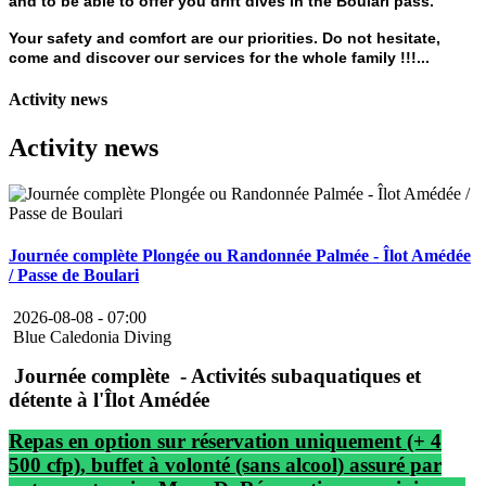
and to be able to offer you drift dives in the Boulari pass.
Your safety and comfort are our priorities. Do not hesitate,
come and discover our services for the whole family !!!...
Activity news
Activity news
Journée complète Plongée ou Randonnée Palmée - Îlot Amédée
/ Passe de Boulari
2026-08-08 -
07:00
Blue Caledonia Diving
Journée complète - Activités subaquatiques et
détente à l'Îlot Amédée
Repas en option sur réservation uniquement (+ 4
500 cfp), buffet à volonté (sans alcool) assuré par