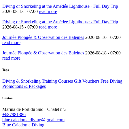
Diving or Snorkeling at the Amédée Lighthouse - Full Day Trip
2026-08-13 -
07:00
read more
Diving or Snorkeling at the Amédée Lighthouse - Full Day Trip
2026-08-15 -
07:00
read more
Journée Plongée & Observation des Baleines
2026-08-16 -
07:00
read more
Journée Plongée & Observation des Baleines
2026-08-18 -
07:00
read more
Tags
Diving & Snorkeling
Training Courses
Gift Vouchers
Free Diving
Promotions & Packages
Contact
Marina de Port du Sud - Chalet n°3
+687981386
blue.caledonia.diving@gmail.com
Blue Caledonia Diving