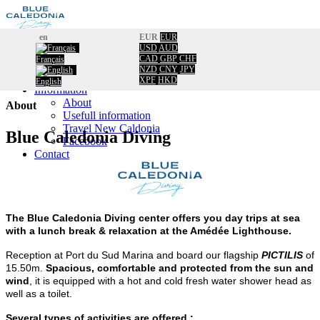
en
EUR
EUR
USD
AUD
Home
CAD
GBP
CHF
Français
Booking
Home
/
NZD
CNY
JPY
Calendar
About
XPF
HKD
English
Information
About
About
Usefull information
Travel New Caldonia
Blue Caledonia Diving
Facebook
Contact
The Blue Caledonia Diving center offers you day trips at sea
with a lunch break & relaxation at the Amédée Lighthouse.
Reception at Port du Sud Marina and board our flagship
PICTILIS
of
15.50m.
Spacious, comfortable and protected from the sun and
wind
, it is equipped with a hot and cold fresh water shower head as
well as a toilet.
Several types of activities are offered :