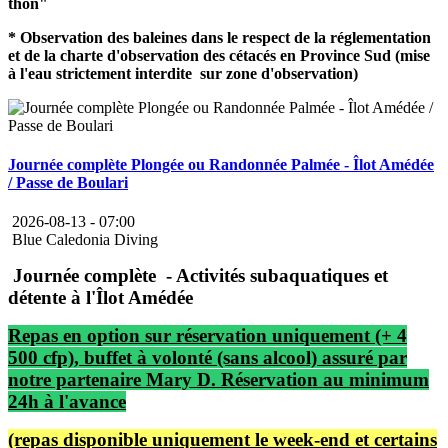
thon"
* Observation des baleines dans le respect de la réglementation
et de la charte d'observation des cétacés en Province Sud (mise
à l'eau strictement interdite sur zone d'observation)
Journée complète Plongée ou Randonnée Palmée - Îlot Amédée
/ Passe de Boulari
2026-08-13 -
07:00
Blue Caledonia Diving
Journée complète - Activités subaquatiques et
détente à l'Îlot Amédée
Repas en option sur réservation uniquement (+ 4
500 cfp), buffet à volonté (sans alcool) assuré par
notre partenaire Mary D. Réservation au minimum
24h à l'avance
(repas disponible uniquement le week-end et certains