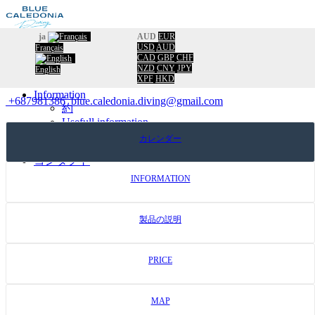
ja
AUD
EUR
USD
AUD
Français
歓迎
CAD
GBP
CHF
カタログ
バックカタログへ
NZD
CNY
JPY
English
XPF
HKD
カレンダー
Information
+687981386
blue.caledonia.diving@gmail.com
約
Usefull information
Travel New Caldonia
カレンダー
Facebook
コンタクト
INFORMATION
製品の説明
PRICE
MAP