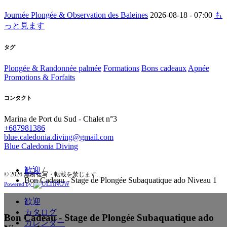
Journée Plongée & Observation des Baleines
2026-08-18 -
07:00
も
っと見ます
タグ
Plongée & Randonnée palmée
Formations
Bons cadeaux
Apnée
Promotions & Forfaits
コンタクト
Marina de Port du Sud - Chalet n°3
+687981386
blue.caledonia.diving@gmail.com
Blue Caledonia Diving
歓迎
/
© 2026 無断複写・転載を禁じます.
Bon Cadeau - Stage de Plongée Subaquatique ado Niveau 1
Powered by
歓迎
カタログ
Bon Cadeau - Stage de Plongée Subaquatique ado
カレンダー