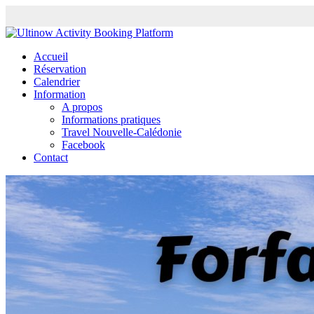
Accueil
Réservation
Calendrier
Information
A propos
Informations pratiques
Travel Nouvelle-Calédonie
Facebook
Contact