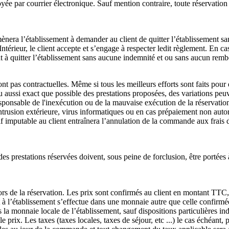
yée par courrier électronique. Sauf mention contraire, toute réservation
nera l’établissement à demander au client de quitter l’établissement 
ntérieur, le client accepte et s’engage à respecter ledit règlement. En c
ient à quitter l’établissement sans aucune indemnité et ou sans aucun rem
t pas contractuelles. Même si tous les meilleurs efforts sont faits pour 
u aussi exact que possible des prestations proposées, des variations peuve
ponsable de l'inexécution ou de la mauvaise exécution de la réservation 
, intrusion extérieure, virus informatiques ou en cas prépaiement non aut
f imputable au client entraînera l’annulation de la commande aux frais du
s prestations réservées doivent, sous peine de forclusion, être portées à
 lors de la réservation. Les prix sont confirmés au client en montant TTC
 à l’établissement s’effectue dans une monnaie autre que celle confirmée 
s la monnaie locale de l’établissement, sauf dispositions particulières i
 prix. Les taxes (taxes locales, taxes de séjour, etc ...) le cas échéant, 