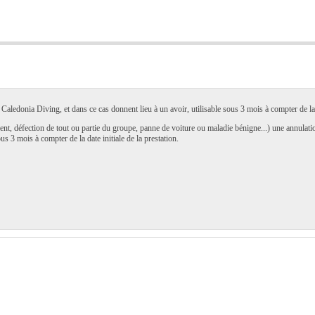
aledonia Diving, et dans ce cas donnent lieu à un avoir, utilisable sous 3 mois à compter de la d
nt, défection de tout ou partie du groupe, panne de voiture ou maladie bénigne...) une annulation
us 3 mois à compter de la date initiale de la prestation.