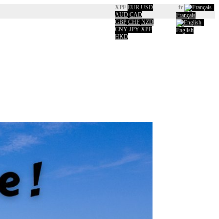
XPF
EUR
USD
fr
AUD
CAD
Français
GBP
CHF
NZD
CNY
JPY
XPF
English
HKD