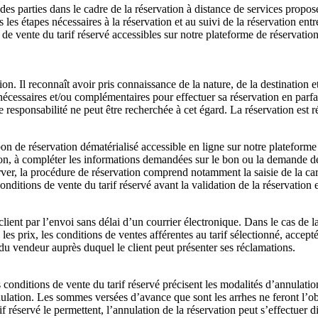
s des parties dans le cadre de la réservation à distance de services propo
les étapes nécessaires à la réservation et au suivi de la réservation entr
 de vente du tarif réservé accessibles sur notre plateforme de réservatio
tion. Il reconnaît avoir pris connaissance de la nature, de la destination 
 nécessaires et/ou complémentaires pour effectuer sa réservation en parf
e responsabilité ne peut être recherchée à cet égard. La réservation est r
 bon de réservation dématérialisé accessible en ligne sur notre plateform
on, à compléter les informations demandées sur le bon ou la demande de ré
server, la procédure de réservation comprend notamment la saisie de la c
ditions de vente du tarif réservé avant la validation de la réservation et,
ient par l’envoi sans délai d’un courrier électronique. Dans le cas de la
, les prix, les conditions de ventes afférentes au tarif sélectionné, accept
t du vendeur auprès duquel le client peut présenter ses réclamations.
Les conditions de vente du tarif réservé précisent les modalités d’annulati
nulation. Les sommes versées d’avance que sont les arrhes ne feront l’o
if réservé le permettent, l’annulation de la réservation peut s’effectuer