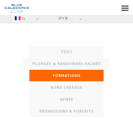
JPY
Fr
TOUT
PLONGÉE & RANDONNÉE PALMÉE
FORMATIONS
BONS CADEAUX
APNÉE
PROMOTIONS & FORFAITS