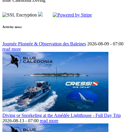
Blue Caledonia Diving
Activity news
Journée Plongée & Observation des Baleines
2026-08-09 -
07:00
read more
Diving or Snorkeling at the Amédée Lighthouse - Full Day Trip
2026-08-13 -
07:00
read more