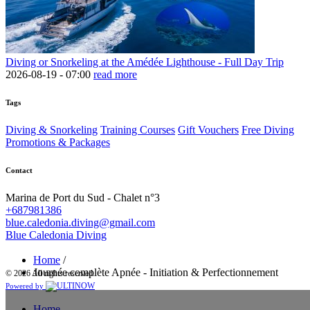
Diving or Snorkeling at the Amédée Lighthouse - Full Day Trip
2026-08-19 -
07:00
read more
Tags
Diving & Snorkeling
Training Courses
Gift Vouchers
Free Diving
Promotions & Packages
Contact
Marina de Port du Sud - Chalet n°3
+687981386
blue.caledonia.diving@gmail.com
Blue Caledonia Diving
Home
/
Journée complète Apnée - Initiation & Perfectionnement
© 2026 All rights reserved.
Powered by
Home