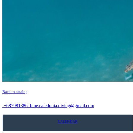
Back to catalog
+687981386
blue.caledonia.diving@gmail.com
CALENDAR