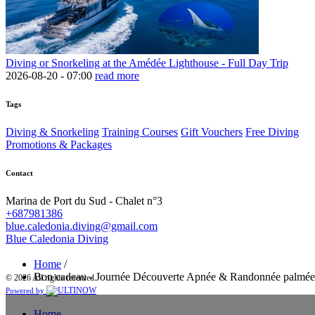
Diving or Snorkeling at the Amédée Lighthouse - Full Day Trip
2026-08-20 -
07:00
read more
Tags
Diving & Snorkeling
Training Courses
Gift Vouchers
Free Diving
Promotions & Packages
Contact
Marina de Port du Sud - Chalet n°3
+687981386
blue.caledonia.diving@gmail.com
Blue Caledonia Diving
Home
/
Bon cadeau - Journée Découverte Apnée & Randonnée palmée
© 2026 All rights reserved.
Powered by
Home