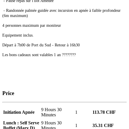
- Pause repas sur l'îlot Amédée
- Randonnée palmée guidée avec incursion en apnée à faible profondeur
(6m maximum)
4 personnes maximum par moniteur
Equipement inclus.
Départ à 7h00 de Port du Sud - Retour à 16h30
Les bons cadeaux sont valables 1 an ????????
Price
9 Hours 30
Initiation Apnée
1
113.78 CHF
Minutes
Lunch : Self Serve
9 Hours 30
1
35.31 CHF
Buffet (Mary D)
Minutes