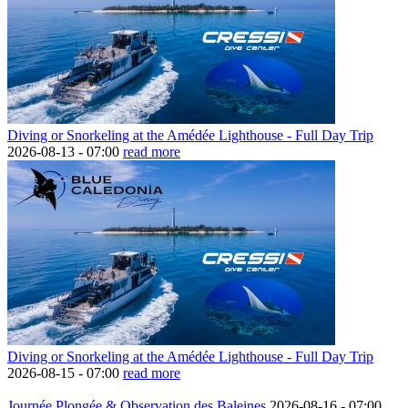
Diving or Snorkeling at the Amédée Lighthouse - Full Day Trip
2026-08-13 -
07:00
read more
Diving or Snorkeling at the Amédée Lighthouse - Full Day Trip
2026-08-15 -
07:00
read more
Journée Plongée & Observation des Baleines
2026-08-16 -
07:00